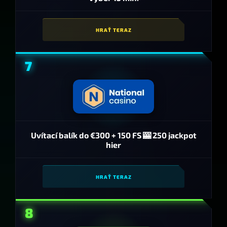
HRAŤ TERAZ
7
Uvítací balík do €300 + 150 FS 🎰 250 jackpot
hier
HRAŤ TERAZ
8