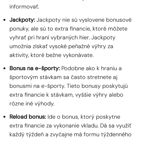
informovať.
Jackpoty:
Jackpoty nie sú vyslovene bonusové
ponuky, ale sú to extra financie, ktoré môžete
vyhrať pri hraní vybraných hier. Jackpoty
umožnia získať vysoké peňažné výhry za
aktivity, ktoré bežne vykonávate.
Bonus na e-športy:
Podobne ako k hraniu a
športovým stávkam sa často stretnete aj
bonusmi na e-športy. Tieto bonusy poskytujú
extra financie k stávkam, vyššie výhry alebo
rôzne iné výhody.
Reload bonus:
Ide o bonus, ktorý poskytne
extra financie za vykonanie vkladu. Dá sa využiť
každý týždeň a zvyčajne má formu týždenného