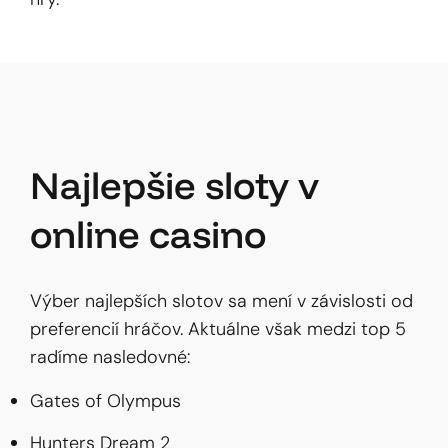
Najlepšie sloty v
online casino
Výber najlepších slotov sa mení v závislosti od
preferencií hráčov. Aktuálne však medzi top 5
radíme nasledovné:
Gates of Olympus
Hunters Dream 2