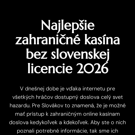
Najlepšie
zahraničné kasína
bez slovenskej
licencie 2026
V dnešnej dobe je vďaka internetu pre
všetkých hráčov dostupný doslova celý svet
hazardu. Pre Slovákov to znamená, že je možné
mať prístup k zahraničným online kasínam
doslova kedykoľvek a kdekoľvek. Aby ste o nich
poznali potrebné informácie, tak sme ich