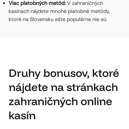
Viac platobných metód:
V zahraničných
kasínach nájdete mnohé platobné metódy,
ktoré na Slovensku ešte populárne nie sú.
Druhy bonusov, ktoré
nájdete na stránkach
zahraničných online
kasín