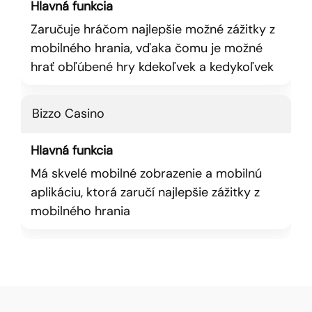
Zaručuje hráčom najlepšie možné zážitky z
mobilného hrania, vďaka čomu je možné
hrať obľúbené hry kdekoľvek a kedykoľvek
Bizzo Casino
Má skvelé mobilné zobrazenie a mobilnú
aplikáciu, ktorá zaručí najlepšie zážitky z
mobilného hrania