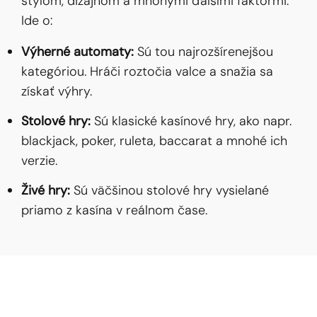
štýlom, dizajnom a mnohými ďalšími faktormi.
Ide o:
Výherné automaty:
Sú tou najrozšírenejšou
kategóriou. Hráči roztočia valce a snažia sa
získať výhry.
Stolové hry:
Sú klasické kasínové hry, ako napr.
blackjack, poker, ruleta, baccarat a mnohé ich
verzie.
Živé hry:
Sú väčšinou stolové hry vysielané
priamo z kasína v reálnom čase.