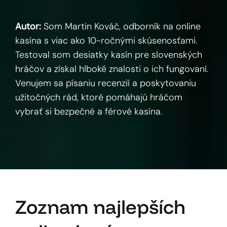
Autor:
Som Martin Kováč, odborník na online
kasína s viac ako 10-ročnými skúsenosťami.
Testoval som desiatky kasín pre slovenských
hráčov a získal hlboké znalosti o ich fungovaní.
Venujem sa písaniu recenzií a poskytovaniu
užitočných rád, ktoré pomáhajú hráčom
vybrať si bezpečné a férové kasína.
Zoznam najlepších