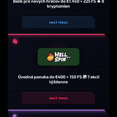
Balík pre nových hráčov do €1.450 + 225 FS 🔥 8
kryptomien
HRAŤ TERAZ
4
Úvodná ponuka do €400 + 150 FS 🎁 7 akcií
týždenne
HRAŤ TERAZ
5