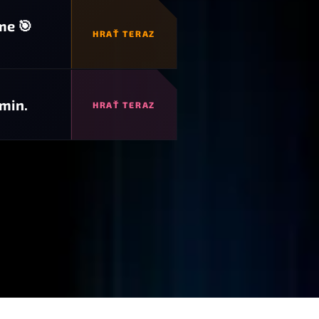
me 🎯
HRAŤ TERAZ
 min.
HRAŤ TERAZ