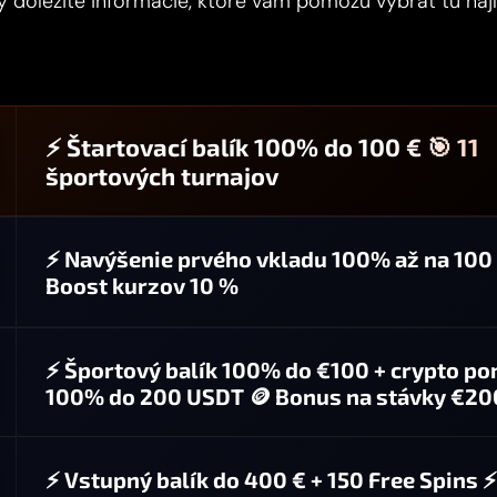
y dôležité informácie, ktoré vám pomôžu vybrať tú najl
⚡️ Štartovací balík 100% do 100 € 🎯 11
športových turnajov
⚡️ Navýšenie prvého vkladu 100% až na 100 
Boost kurzov 10 %
⚡️ Športový balík 100% do €100 + crypto p
100% do 200 USDT 🪙 Bonus na stávky €20
⚡️ Vstupný balík do 400 € + 150 Free Spins ⚡