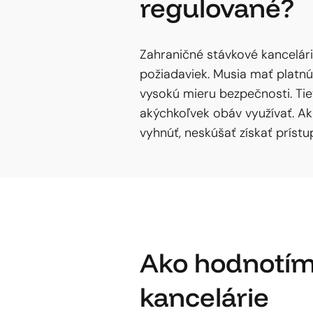
regulované?
Zahraničné stávkové kancelári
požiadaviek. Musia mať platnú
vysokú mieru bezpečnosti. Tie
akýchkoľvek obáv využívať. Ak
vyhnúť, neskúšať získať príst
Ako hodnotíme
kancelárie