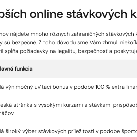
ších online stávkových k
mov nájdete mnoho rôznych zahraničných stávkových kan
ky sú bezpečné. Z toho dôvodu sme Vám zhrnuli niekoľko
ií spĺňa požiadavky na legalitu, bezpečnosť a poskytuj
lavná funkcia
á výnimočný uvítací bonus v podobe 100 % extra fina
eská stránka s vysokými kurzami a stávkami prispôso
ráčov
á široký výber stávkových príležitostí v podobe šport