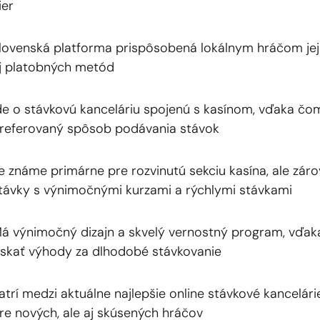
ier
lovenská platforma prispôsobená lokálnym hráčom je
j platobných metód
de o stávkovú kanceláriu spojenú s kasínom, vďaka čom
referovaný spôsob podávania stávok
e známe primárne pre rozvinutú sekciu kasína, ale zár
távky s výnimočnými kurzami a rýchlymi stávkami
á výnimočný dizajn a skvelý vernostný program, vďak
ískať výhody za dlhodobé stávkovanie
atrí medzi aktuálne najlepšie online stávkové kancelári
re nových, ale aj skúsených hráčov