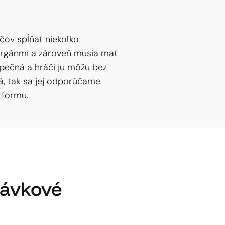
čov spĺňať niekoľko
 orgánmi a zároveň musia mať
zpečná a hráči ju môžu bez
á, tak sa jej odporúčame
tformu.
távkové