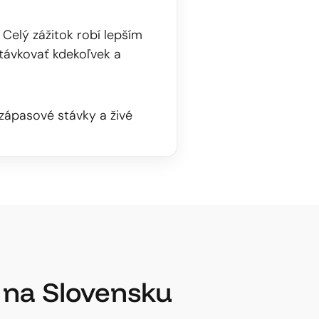
 Celý zážitok robí lepším
távkovať kdekoľvek a
zápasové stávky a živé
 na Slovensku