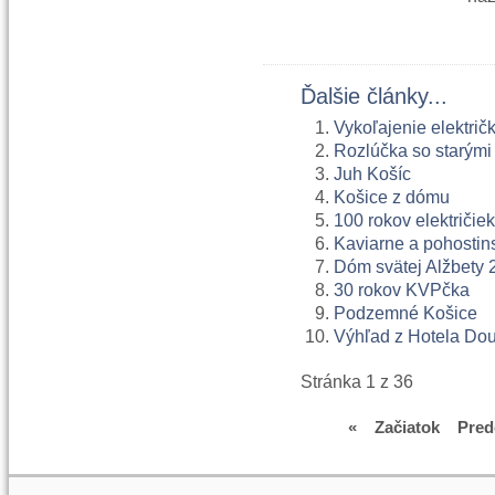
Ďalšie články...
Vykoľajenie elektri
Rozlúčka so starými
Juh Košíc
Košice z dómu
100 rokov električie
Kaviarne a pohostin
Dóm svätej Alžbety 
30 rokov KVPčka
Podzemné Košice
Výhľad z Hotela Dou
Stránka 1 z 36
«
Začiatok
Pred