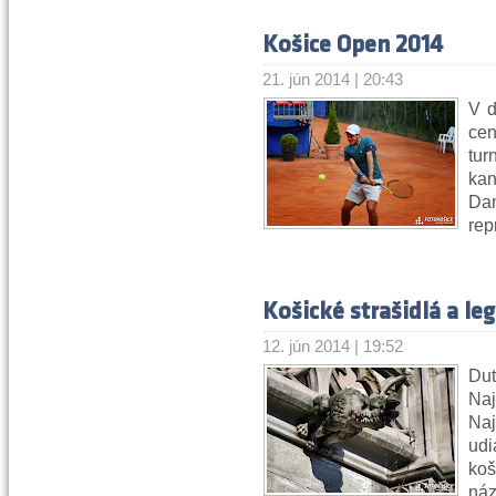
Košice Open 2014
21. jún 2014 | 20:43
V d
cen
tu
kan
Dan
rep
Košické strašidlá a le
12. jún 2014 | 19:52
Du
Naj
Na
ud
ko
náz