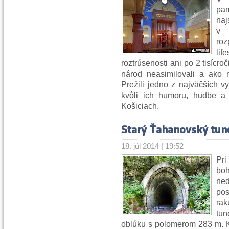
pam
naj
v 
roz
li
roztrúsenosti ani po 2 tisícroč
národ neasimilovali a ako n
Prežili jedno z najväčších v
kvôli ich humoru, hudbe a
Košiciach.
Starý Ťahanovský tun
18. júl 2014 | 19:52
Pr
boh
neď
pos
ra
tu
oblúku s polomerom 283 m. Ko