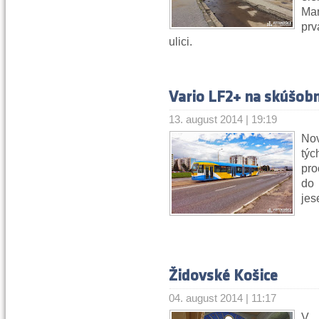
Mar
pr
ulici.
Vario LF2+ na skúšob
13. august 2014 | 19:19
No
týc
pro
do
jes
Židovské Košice
04. august 2014 | 11:17
V 