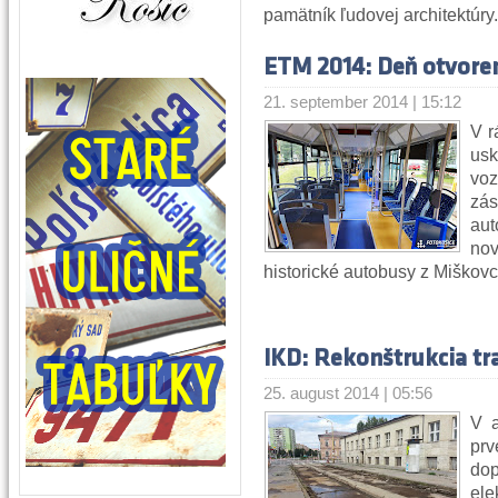
pamätník ľudovej architektúry.
ETM 2014: Deň otvore
21. september 2014 | 15:12
V r
us
voz
zá
aut
no
historické autobusy z Miškovc
IKD: Rekonštrukcia t
25. august 2014 | 05:56
V a
prv
dop
ele