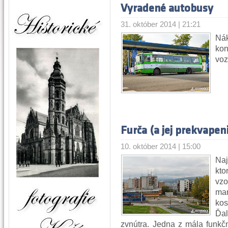
Vyradené autobusy
31. október 2014 | 21:21
Ná
kon
voz
Furča (a jej prekvapen
10. október 2014 | 15:00
Naj
kt
vz
ma
kos
Ďa
zvnútra. Jedna z mála funkč