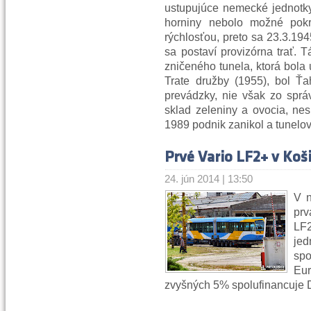
ustupujúce nemecké jednotky
horniny nebolo možné pokr
rýchlosťou, preto sa 23.3.19
sa postaví provizórna trať. 
zničeného tunela, ktorá bola
Trate družby (1955), bol Ťa
prevádzky, nie však zo sprá
sklad zeleniny a ovocia, ne
1989 podnik zanikol a tunelov
Prvé Vario LF2+ v Koš
24. jún 2014 | 13:50
V n
prv
LF
je
sp
Eur
zvyšných 5% spolufinancuje