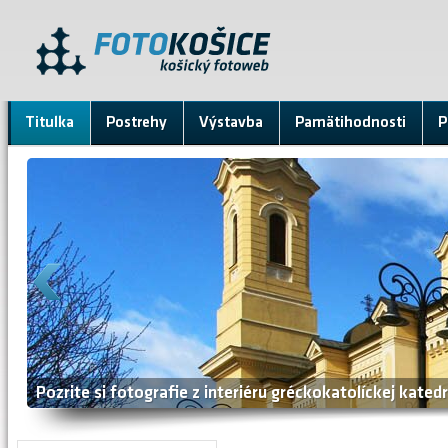
Titulka
Postrehy
Výstavba
Pamätihodnosti
P
Pohľady na mesto z Hotela DoubleTree by Hilton