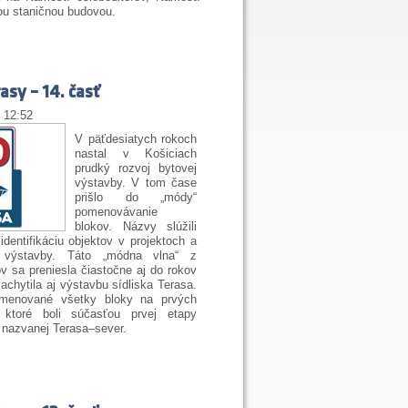
rou staničnou budovou.
asy – 14. časť
| 12:52
V päťdesiatych rokoch
nastal v Košiciach
prudký rozvoj bytovej
výstavby. V tom čase
prišlo do „módy“
pomenovávanie
blokov. Názvy slúžili
identifikáciu objektov v projektoch a
 výstavby. Táto „módna vlna“ z
v sa preniesla čiastočne aj do rokov
achytila aj výstavbu sídliska Terasa.
omenované všetky bloky na prvých
 ktoré boli súčasťou prvej etapy
 nazvanej Terasa–sever.