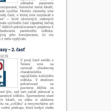
základné parametre
koncipované, historické nemá lokalít,
ulé využitie. Históriu zástavby sme
nulej časti, v ktorej sme rozprávali o
rase“ – štvrti skromných rodinných
erala východnú časť západnej riečnej
V ďalších pokračovaniach prejdeme k
budovania panelového sídliska.
ývoj jeho koncipovania, čo mu
 z neho vyplývalo.
asy – 2. časť
 12:31
V prvej časti seriálu o
Terase sme sa
venovali všeobecnej
charakteristike
najväčšieho košického
sídliska. V dnešnom
pokračovaní sa
pozrieme bližšie na
pred tým, než tam začali plánovať a
panelové sídlisko. Spomenieme staré
ých lokalít, na videu si ukážeme
niu na „cvičáku“ a nevynecháme ani
 vodnú priekopu, ktorá kedysi viedla