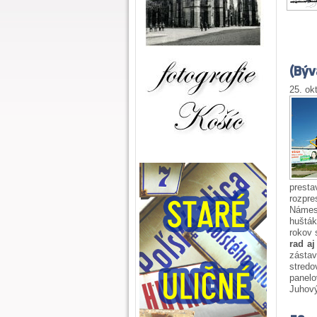
(Býv
25. ok
presta
rozpre
Námes
huštá
rokov
rad a
zásta
stredo
pan
Juhový