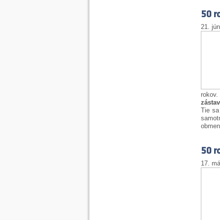
50 r
21. jú
rokov.
zásta
Tie sa
samot
obmen
50 r
17. má