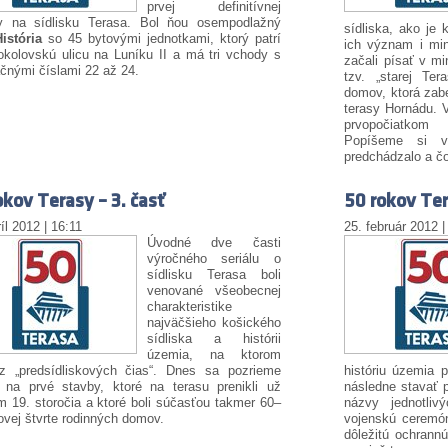
prvej definitívnej
y na sídlisku Terasa. Bol ňou osempodlažný
sídliska, ako je 
istória
so 45 bytovými jednotkami, ktorý patrí
ich význam i min
kolovskú ulicu na Luníku II a má tri vchody s
začali písať v mi
ačnými číslami 22 až 24.
tzv. „starej Te
domov, ktorá zab
terasy Hornádu. 
prvopočiatkom 
Popíšeme si v
predchádzalo a čo
okov Terasy – 3. časť
50 rokov Ter
íl 2012 | 16:11
25. február 2012 |
Úvodné dve časti
výročného seriálu o
sídlisku Terasa boli
venované všeobecnej
charakteristike
najväčšieho košického
sídliska a histórii
územia, na ktorom
 z „predsídliskových čias“. Dnes sa pozrieme
históriu územia 
e na prvé stavby, ktoré na terasu prenikli už
následne stavať 
 19. storočia a ktoré boli súčasťou takmer 60–
názvy jednotliv
ovej štvrte rodinných domov.
vojenskú ceremó
dôležitú ochrannú