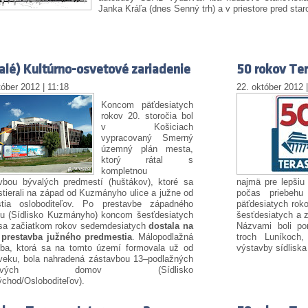
Janka Kráľa (dnes Senný trh) a v priestore pred sta
alé) Kultúrno-osvetové zariadenie
50 rokov Ter
tóber 2012 | 11:18
22. október 2012 
Koncom päťdesiatych
rokov 20. storočia bol
v Košiciach
vypracovaný Smerný
územný plán mesta,
ktorý rátal s
kompletnou
vbou bývalých predmestí (huštákov), ktoré sa
najmä pre lepšiu 
stierali na západ od Kuzmányho ulice a južne od
počas priebehu
tia osloboditeľov. Po prestavbe západného
päťdesiatych roko
ku (Sídlisko Kuzmányho) koncom šesťdesiatych
šesťdesiatych a z
 sa začiatkom rokov sedemdesiatych
dostala na
Názvami boli p
j prestavba južného predmestia
. Málopodlažná
troch Luníkoch,
vba, ktorá sa na tomto území formovala už od
výstavby sídliska
veku, bola nahradená zástavbou 13–podlažných
elových domov (Sídlisko
chod/Osloboditeľov).