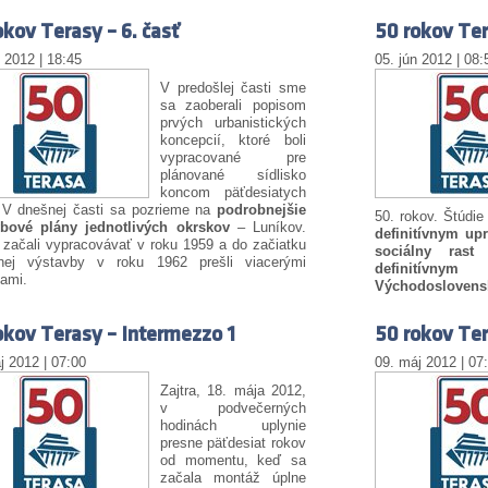
okov Terasy – 6. časť
50 rokov Ter
n 2012 | 18:45
05. jún 2012 | 08:
V predošlej časti sme
sa zaoberali popisom
prvých urbanistických
koncepcií, ktoré boli
vypracované pre
plánované sídlisko
koncom päťdesiatych
 V dnešnej časti sa pozrieme na
podrobnejšie
50. rokov. Štúdie
vbové plány jednotlivých okrskov
– Luníkov.
definitívnym u
 začali vypracovávať v roku 1959 a do začiatku
sociálny rast
K
nej výstavby v roku 1962 prešli viacerými
definitívn
ami.
Východoslovensk
okov Terasy – Intermezzo 1
50 rokov Ter
j 2012 | 07:00
09. máj 2012 | 07
Zajtra, 18. mája 2012,
v podvečerných
hodinách uplynie
presne päťdesiat rokov
od momentu, keď sa
začala montáž úplne