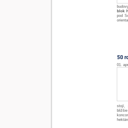
budov
blok H
pod So
orient
50 r
01. apr
stojí,
bližši
koncom
hektár