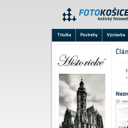
Titulka
Postrehy
Výstavba
Člá
P
Nezre
22. no