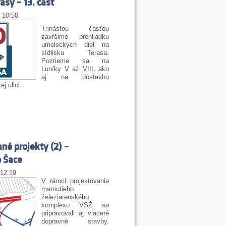
asy – 13. časť
| 10:50
Trinástou časťou
zavŕšime prehliadku
umeleckých diel na
sídlisku Terasa.
Pozrieme sa na
Luníky V až VIII, ako
aj na dostavbu
j ulici.
né projekty (2) –
o Šace
 12:19
V rámci projektovania
mamutieho
železiarenského
komplexu VSŽ sa
pripravovali aj viaceré
dopravné stavby.