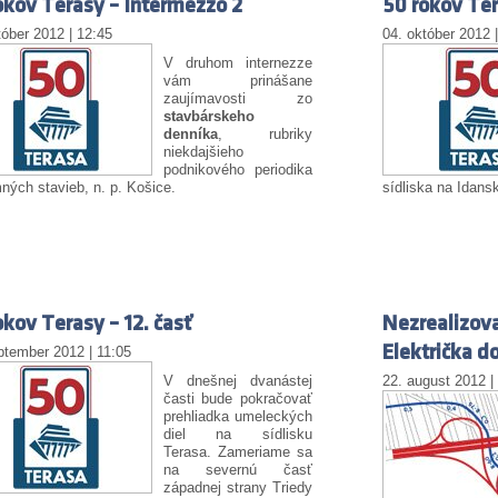
okov Terasy – Intermezzo 2
50 rokov Ter
tóber 2012 | 12:45
04. október 2012 
V druhom internezze
vám prinášane
zaujímavosti zo
stavbárskeho
denníka
, rubriky
niekdajšieho
podnikového periodika
ých stavieb, n. p. Košice.
sídliska na Idanske
okov Terasy – 12. časť
Nezrealizova
Električka d
ptember 2012 | 11:05
V dnešnej dvanástej
22. august 2012 |
časti bude pokračovať
prehliadka umeleckých
diel na sídlisku
Terasa. Zameriame sa
na severnú časť
západnej strany Triedy