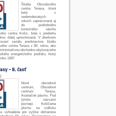
Štúdia Obvodového
centra Terasa, ktorá
bola v
sedemdesiatych
rokoch zapracovaná aj
do podrobného
konečného návrhu
kého centra Košíc, bola v priebehu
okov ďalej upresňovaná. V dnešnom
ovaní seriálu predstavíme štúdiu
ého centra Terasa z 80. rokov, ako
nistratívno-obchodno-ubytovacieho
ského energetického podniku, ktorý
roku 1987.
asy – 8. časť
12
Nové obvodové
centrum, Obvodové
centrum Terasa,
Asanačné pásmo. Pod
týmito názvami
poznajú Košičania
plochu na sídlisku
ola vyhradená pre vyššie občianske