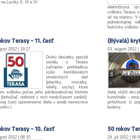
na Luníky II, III a IV.
električková r
sídlisko Terasa 
až na stanicu. V 
jednokoľajnej 
hutnícke sídlisko 
okov Terasy – 11. časť
(Bývalá) kry
gust 2012 | 19:27
03. august 2012 |
Druhú desiatku epizód
seriálu o Terase
začneme prehliadkou
vyše šesťdesiatich
umeleckých diel
(plastiky, mozaiky,
reliéfy, sochy), ktoré
to sídlisku počas jeho päťdesiatročnej histórie
ďalej slúžiť ako p
i (bohužiaľ, niektoré z nich medzičasom zanikli).
kunsthalle – resp
nej časti spomenieme diela v areáli nemocnice
príležitosti si p
uníku I.
budovy.
okov Terasy – 10. časť
50 rokov Ter
gust 2012 | 08:10
24. júl 2012 | 06: