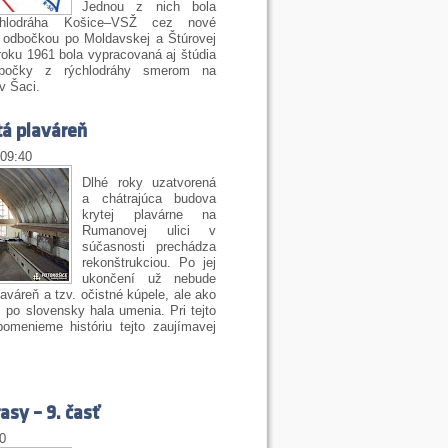
Jednou z nich bola
ýchlodráha Košice–VSŽ cez nové
s odbočkou po Moldavskej a Štúrovej
roku 1961 bola vypracovaná aj štúdia
odbočky z rýchlodráhy smerom na
v Šaci.
tá plaváreň
 09:40
Dlhé roky uzatvorená
a chátrajúca budova
krytej plavárne na
Rumanovej ulici v
súčasnosti prechádza
rekonštrukciou. Po jej
ukončení už nebude
laváreň a tzv. očistné kúpele, ale ako
. po slovensky hala umenia. Pri tejto
ripomenieme históriu tejto zaujímavej
asy – 9. časť
00