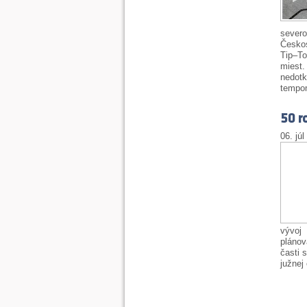
seve
Česko
Tip–T
miest
nedotk
tempom
50 r
06. júl
vývoj
plánov
časti 
južnej