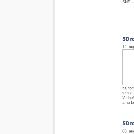
SNP – 
50 r
12. au
na tom
vznikl
V dneš
a na L
50 r
03. au