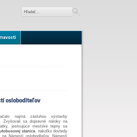
mavosti
tí osloboditeľov
čalo najmä zásluhou výstavby
ť. Zvyšovali sa dopravné nároky na
atky, jestvujúce mestské tepny sa
utobusovej stanice
, nakoľko dovtedy
 na Námestí osloboditeľov, Námestí