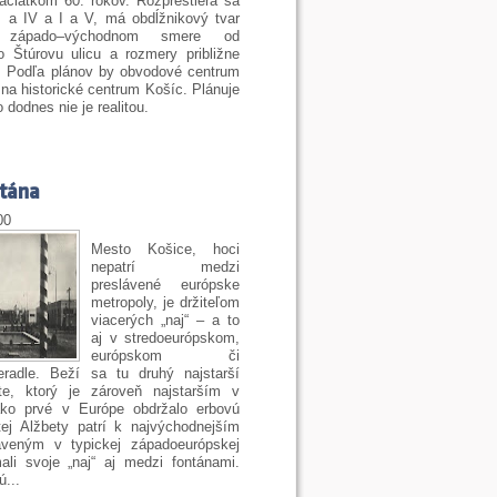
ačiatkom 60. rokov. Rozprestiera sa
I a IV a I a V, má obdĺžnikový tvar
v západo–východnom smere od
 Štúrovu ulicu a rozmery približne
. Podľa plánov by obvodové centrum
na historické centrum Košíc. Plánuje
 dodnes nie je realitou.
ntána
00
Mesto Košice, hoci
nepatrí medzi
preslávené európske
metropoly, je držiteľom
viacerých „naj“
– a to
aj v stredoeurópskom,
európskom či
radle. Beží sa tu druhý najstarší
e, ktorý je zároveň najstarším v
ko prvé v Európe obdržalo erbovú
tej Alžbety patrí k najvýchodnejším
aveným v typickej západoeurópskej
ali svoje
„
naj
“
aj medzi fontánami.
ú..
.