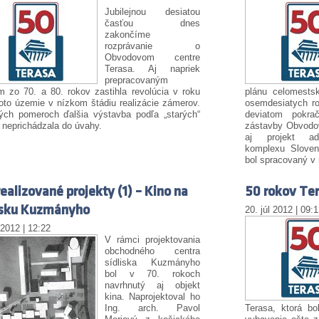
Jubilejnou desiatou
časťou dnes
zakončíme
rozprávanie o
Obvodovom centre
Terasa. Aj napriek
prepracovaným
m zo 70. a 80. rokov zastihla revolúcia v roku
plánu celomests
oto územie v nízkom štádiu realizácie zámerov.
osemdesiatych r
ých pomeroch ďalšia výstavba podľa „starých“
deviatom pokrač
 neprichádzala do úvahy.
zástavby Obvodov
aj projekt admi
komplexu Sloven
bol spracovaný v 
ealizované projekty (1) – Kino na
50 rokov Ter
isku Kuzmányho
20. júl 2012 | 09:
 2012 | 12:22
V rámci projektovania
obchodného centra
sídliska Kuzmányho
bol v 70. rokoch
navrhnutý aj objekt
kina. Naprojektoval ho
Ing. arch. Pavol
Terasa, ktorá b