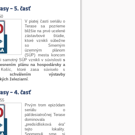
asy – 5. časť
50
V piatej časti seriálu o
Terase sa pozrieme
bližšie na prvé ucelené
zástavbové štúdie,
ktoré vznikli súbežne
so Smerným
územným plánom
(SÚP) mesta koncom
 i samotný SÚP vznikli v súvislosti
s
presnením plánu na hospodársky a
ošíc, ktoré zasa súviselo s
ym schválením výstavby
ých železiarní
.
asy – 4. časť
:55
Prvým trom epizódam
seriálu o
päťdesiatročnej Terase
dominovala
„predsídlisková éra“
tejto lokality.
Spomenuli sme si