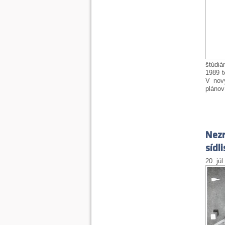
štúdiá
1989 t
V nov
plánov
Nezr
sídl
20. júl