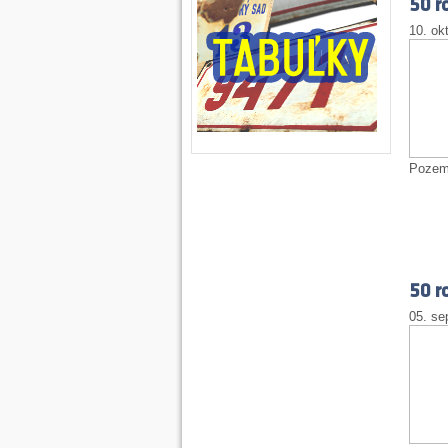
50 r
10. ok
Pozemn
50 r
05. se