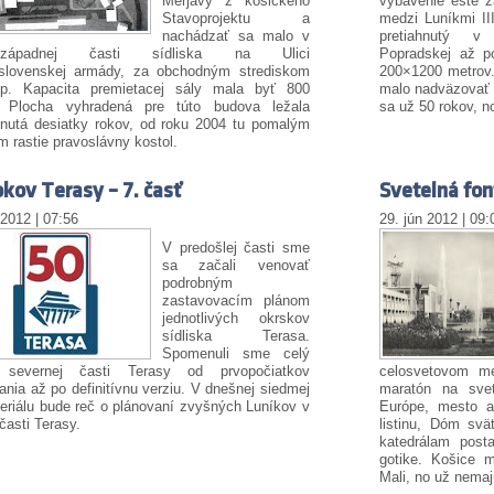
Merjavý z košického
vybavenie ešte z
Stavoprojektu a
medzi Luníkmi II
nachádzať sa malo v
pretiahnutý 
rozápadnej časti sídliska na Ulici
Popradskej až po
slovenskej armády, za obchodným strediskom
200×1200 metrov
op. Kapacita premietacej sály mala byť 800
malo nadväzovať 
. Plocha vyhradená pre túto budova ležala
sa už 50 rokov, no
nutá desiatky rokov, od roku 2004 tu pomalým
 rastie pravoslávny kostol.
okov Terasy – 7. časť
Svetelná fo
 2012 | 07:56
29. jún 2012 | 09:
V predošlej časti sme
sa začali venovať
podrobným
zastavovacím plánom
jednotlivých okrskov
sídliska Terasa.
Spomenuli sme celý
 severnej časti Terasy od prvopočiatkov
celosvetovom me
ania až po definitívnu verziu. V dnešnej siedmej
maratón na svet
seriálu bude reč o plánovaní zvyšných Luníkov v
Európe, mesto a
 časti Terasy.
listinu, Dóm svä
katedrálam post
gotike. Košice m
Mali, no už nemaj