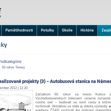
Pamätihodnosti
Potulky
Okolie
História
Zaují
nky
odkategórie
50 rokov Terasy
alizované projekty (3) – Autobusová stanica na Námes
vember 2012 | 12:20
Začiatkom 60. rokov sa mesto Košice za
Východoslovenských železiarní výrazne rozrasta
cestnú sieť – budovali sa nové cesty a križov
rozširovali. Aktuálnou sa stala aj otázka výstavby
a
autobusy ČSAD využívali iba núdzové stanovištia