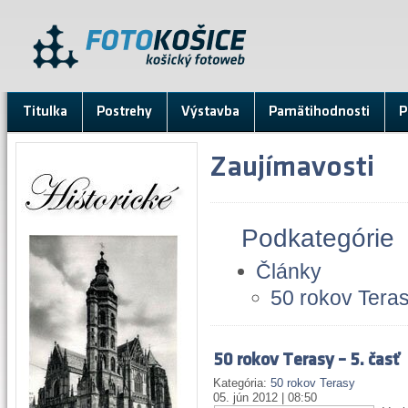
Titulka
Postrehy
Výstavba
Pamätihodnosti
P
Zaujímavosti
Podkategórie
Články
50 rokov Tera
50 rokov Terasy – 5. časť
Kategória:
50 rokov Terasy
05. jún 2012 | 08:50