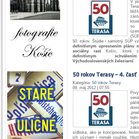
V pi
Ter
bliž
zás
ktor
so
úz
(SÚ
50. rokov. Štúdie i samotný SÚP vzn
definitívnym upresnením plánu 
sociálny rast
Košíc, ktoré z
definitívnym schválen
Východoslovenských železiarní
.
50 rokov Terasy – 4. časť
Kategória:
50 rokov Terasy
09. máj 2012 | 07:55
Prv
s
päťd
domi
„pre
tej
Spo
zák
sídliska, ako je koncipované, histor
ich význam i minulé využitie. Hist