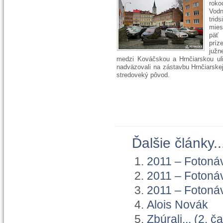
roko
Vod
trid
mies
pä
prí
južn
medzi Kováčskou a Hrnčiarskou uli
nadväzovali na zástavbu Hrnčiarskej 
stredoveký pôvod.
Ďalšie články..
2011 – Fotonáv
2011 – Fotonáv
2011 – Fotonáv
Alois Novák
Zbúrali... (2. č