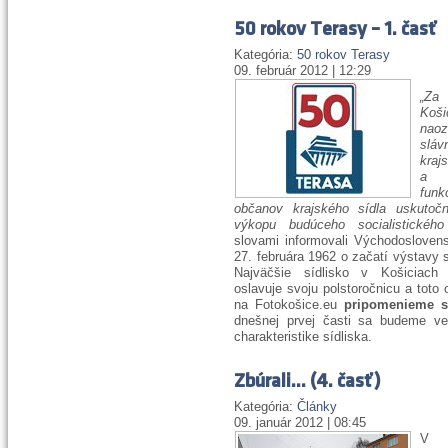
50 rokov Terasy – 1. časť
Kategória:
50 rokov Terasy
09. február 2012 | 12:29
„Za
Koši
nao
slá
kraj
a 
funk
občanov krajského sídla uskutočn
výkopu budúceho socialistického
slovami informovali Východosloven
27. februára 1962 o začatí výstavy s
Najväčšie sídlisko v Košiciach
oslavuje svoju polstoročnicu a toto 
na Fotokošice.eu
pripomenieme s
dnešnej prvej časti sa budeme ve
charakteristike sídliska.
Zbúrali... (4. časť)
Kategória:
Články
09. január 2012 | 08:45
V s