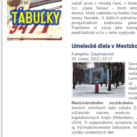
začali písať v minulej časti, v ktor
tzv. „starej Terase“ – štvrti sk
domov, ktorá zaberala východnú čas
terasy Hornádu. V ďalších pokračov
prvopočiatkom budovania panel
Popíšeme si vývoj jeho konci
predchádzalo a čo z neho vyplývalo.
Umelecké diela v Mestsk
Kategória:
Zaujímavosti
20. marec 2012 | 10:17
Se
Mes
neďa
Ler
už 
dop
kovo
vzn
Medzinárodného sochárskeho
šiestich ročníkoch tejto súťaže 
zúčastnilo viacero umelcov
kapitalistických krajín (Holandsko
USA). S organizátormi sympózia úz
aj Východoslovenské železiarne, kt
výrobu umeleckých diel.