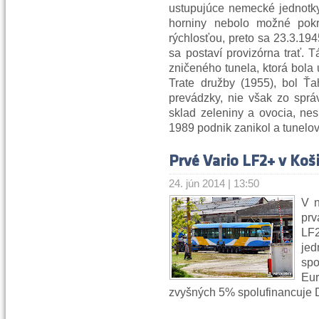
ustupujúce nemecké jednotky
horniny nebolo možné pokr
rýchlosťou, preto sa 23.3.19
sa postaví provizórna trať. 
zničeného tunela, ktorá bola
Trate družby (1955), bol Ťa
prevádzky, nie však zo sprá
sklad zeleniny a ovocia, ne
1989 podnik zanikol a tunelov
Prvé Vario LF2+ v Koš
24. jún 2014 | 13:50
V n
prv
LF
je
sp
Eur
zvyšných 5% spolufinancuje