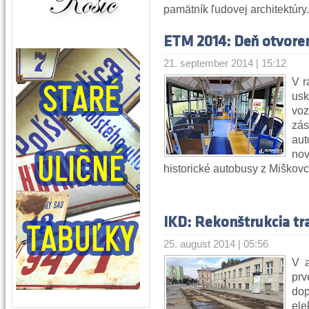
pamätník ľudovej architektúry.
ETM 2014: Deň otvore
21. september 2014 | 15:12
V r
us
voz
zá
aut
no
historické autobusy z Miškovc
IKD: Rekonštrukcia t
25. august 2014 | 05:56
V a
prv
dop
ele