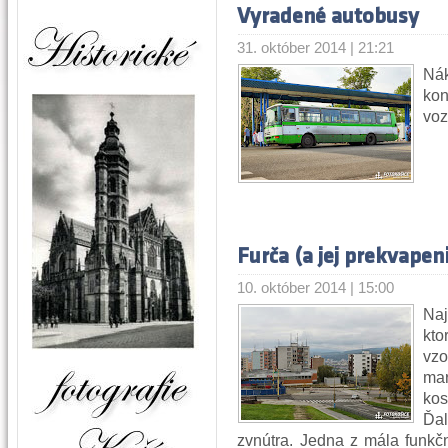
Vyradené autobusy
31. október 2014 | 21:21
Ná
kon
voz
Furča (a jej prekvapen
10. október 2014 | 15:00
Naj
kt
vz
ma
kos
Ďa
zvnútra. Jedna z mála funkč