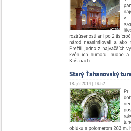
pam
naj
v 
roz
li
roztrúsenosti ani po 2 tisícroč
národ neasimilovali a ako n
Prežili jedno z najväčších v
kvôli ich humoru, hudbe a
Košiciach.
Starý Ťahanovský tun
18. júl 2014 | 19:52
Pr
boh
neď
pos
ra
tu
oblúku s polomerom 283 m. Ko