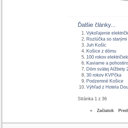
Ďalšie články...
Vykoľajenie elektri
Rozlúčka so starými
Juh Košíc
Košice z dómu
100 rokov električie
Kaviarne a pohostin
Dóm svätej Alžbety 
30 rokov KVPčka
Podzemné Košice
Výhľad z Hotela Dou
Stránka 1 z 36
«
Začiatok
Pred