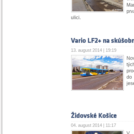
Mar
pr
ulici.
Vario LF2+ na skúšob
13. august 2014 | 19:19
No
týc
pro
do
jes
Židovské Košice
04. august 2014 | 11:17
V 