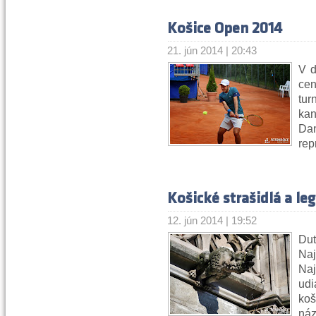
Košice Open 2014
21. jún 2014 | 20:43
V d
cen
tu
kan
Dan
rep
Košické strašidlá a le
12. jún 2014 | 19:52
Du
Naj
Na
ud
ko
náz