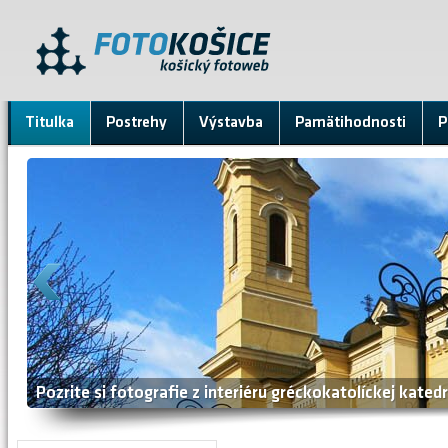
Titulka
Postrehy
Výstavba
Pamätihodnosti
P
Pohľady na mesto z Hotela DoubleTree by Hilton