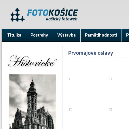
Titulka
Postrehy
Výstavba
Pamätihodnosti
P
Prvomájové oslavy