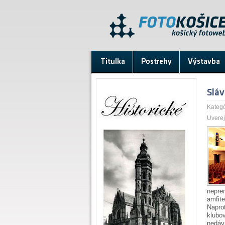
Titulka
Postrehy
Výstavba
Sláv
Kategó
Uverej
nepre
amfit
Napro
klubo
nedáv