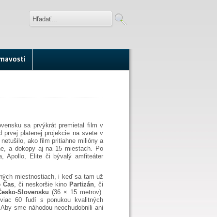
mavosti
ovensku sa prvýkrát premietal film v
 prvej platenej projekcie na svete v
etušilo, ako film pritiahne milióny a
e, a dokopy aj na 15 miestach. Po
a, Apollo, Elite či bývalý amfiteáter
ných miestnostiach, i keď sa tam už
o
Čas
, či neskoršie kino
Partizán
, či
Česko-Slovensku
(36 × 15 metrov).
viac 60 ľudí s ponukou kvalitných
 Aby sme náhodou neochudobnili ani