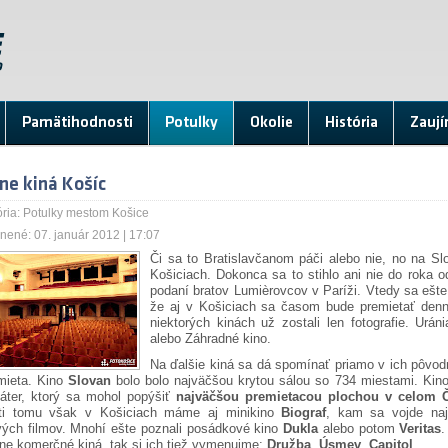
Pamätihodnosti
Potulky
Okolie
História
Zaují
ne kiná Košíc
ria:
Potulky mestom Košice
nené: 07. január 2012 | 17:07
Či sa to Bratislavčanom páči alebo nie, no na Sl
Košiciach. Dokonca sa to stihlo ani nie do roka od
podaní bratov Lumièrovcov v Paríži. Vtedy sa ešte n
že aj v Košiciach sa časom bude premietať denn
niektorých kinách už zostali len fotografie. Uráni
alebo Záhradné kino.
Na ďalšie kiná sa dá spomínať priamo v ich pôvod
mieta. Kino
Slovan
bolo bolo najväčšou krytou sálou so 734 miestami. Kin
eáter, ktorý sa mohol popýšiť
najväčšou premietacou plochou v celom 
ti tomu však v Košiciach máme aj minikino
Biograf
, kam sa vojde naj
vých filmov. Mnohí ešte poznali posádkové kino
Dukla
alebo potom
Veritas
.
ne komerčné kiná, tak si ich tiež vymenujme:
Družba
,
Úsmev
,
Capitol
.