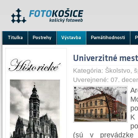
Titulka
Postrehy
Výstavba
Pamätihodnosti
P
Univerzitné mes
Kategória:
Školstvo, š
Uverejnené: 07. dece
Ar
Mo
po
K
po
(sú v prevádzke 