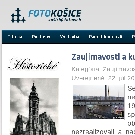
Titulka
Postrehy
Výstavba
Pamätihodnosti
P
Zaujímavosti a ku
Kategória:
Zaujímavos
Uverejnené: 22. júl 20
Se
ne
19
sp
ob
nezrealizovali a n