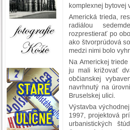
komplexnej bytovej 
Americká trieda, re
radiálou sedemde
rozprestierať po ob
ako štvorprúdová so
medzi nimi bolo vyhr
Na Americkej triede
ju mali križovať d
občianskej vybave
navrhnutý na úrovn
Bruselskej ulici.
Výstavba východnej č
1997, projektová pr
urbanistických št